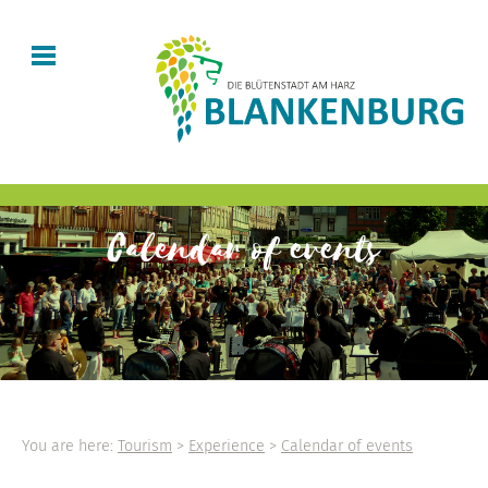
Calendar of events
You are here:
Tourism
>
Experience
>
Calendar of events