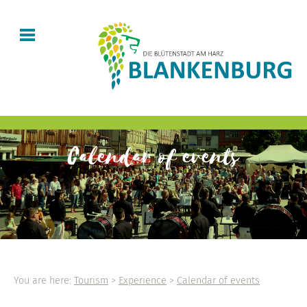
Calendar of events
You are here:
Tourism
>
Experience
>
Calendar of events