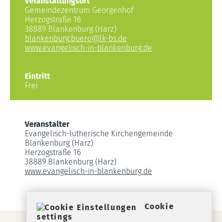
Veranstaltungsort
Gemeindezentrum Georgenhof
Herzogstraße 16
38889 Blankenburg (Harz)
blankenburg.buero
@
lk-bs.de
www.evangelisch-in-blankenburg.de
Eintritt
Frei
Veranstalter
Evangelisch-lutherische Kirchengemeinde
Blankenburg (Harz)
Herzogstraße 16
38889 Blankenburg (Harz)
www.evangelisch-in-blankenburg.de
Cookie
settings