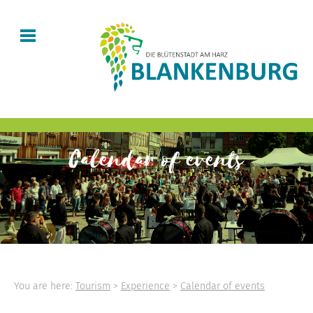
Calendar of events
You are here:
Tourism
>
Experience
>
Calendar of events