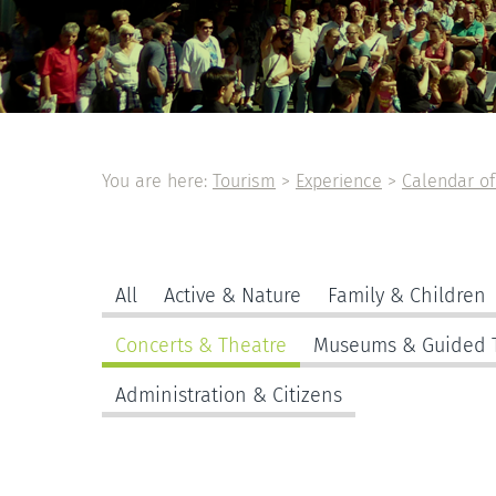
You are here:
Tourism
>
Experience
>
Calendar of
All
Active & Nature
Family & Children
Concerts & Theatre
Museums & Guided 
Administration & Citizens