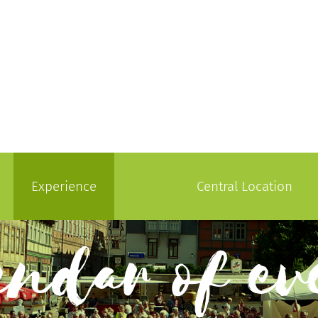
Experience
Central Location
endar of ev