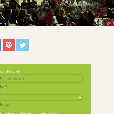
earch events
hat?
here?