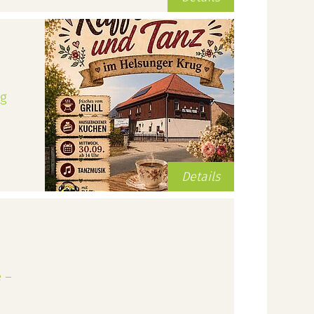
ug
Details
e –