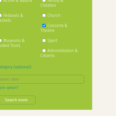
Active & Nature
Family &
Children
Festivals &
Church
arkets
Concerts &
Theatre
Museums &
Sport
uided Tours
Administration &
Citizens
ategory (optional)
rom when?
Search event