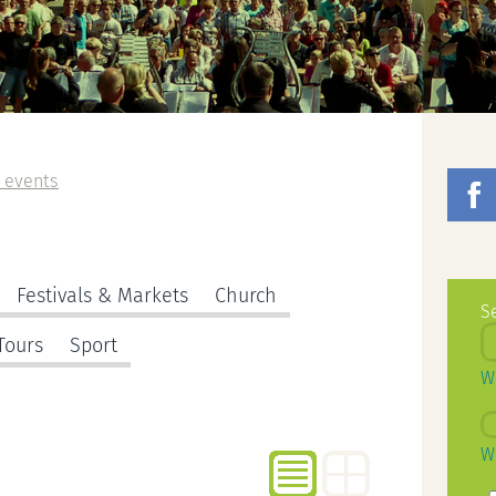
 events
Festivals & Markets
Church
S
Tours
Sport
W
W