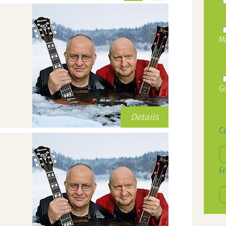
M
G
Details
C
F