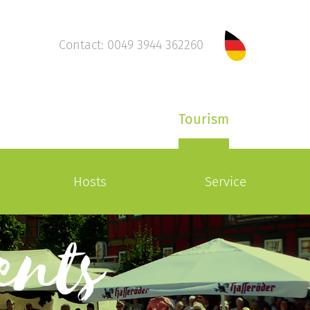
Contact: 0049 3944 362260
Tourism
Hosts
Service
ents