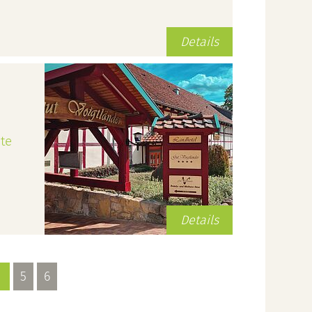
Details
te
Details
5
6