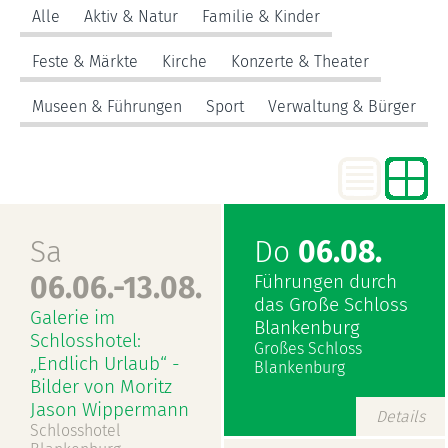
Alle
Aktiv & Natur
Familie & Kinder
Feste & Märkte
Kirche
Konzerte & Theater
Museen & Führungen
Sport
Verwaltung & Bürger
Sa
Do
06.08.
06.06.-13.08.
Führungen durch
das Große Schloss
Galerie im
Blankenburg
Schlosshotel:
Großes Schloss
„Endlich Urlaub“ -
Blankenburg
Bilder von Moritz
Jason Wippermann
Details
Schlosshotel