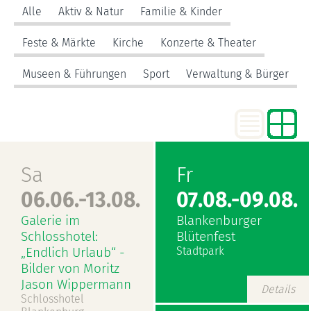
Alle
Aktiv & Natur
Familie & Kinder
Feste & Märkte
Kirche
Konzerte & Theater
Museen & Führungen
Sport
Verwaltung & Bürger
Sa
Fr
06.06.-13.08.
07.08.-09.08.
Galerie im
Blankenburger
Schlosshotel:
Blütenfest
„Endlich Urlaub“ -
Stadtpark
Bilder von Moritz
Jason Wippermann
Details
Schlosshotel