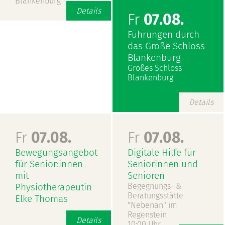
Blankenburg
Details
Fr
07.08.
Führungen durch
das Große Schloss
Blankenburg
Großes Schloss
Blankenburg
Details
Fr
07.08.
Fr
07.08.
Bewegungsangebot
Digitale Hilfe für
für Senior:innen
Seniorinnen und
mit
Senioren
Physiotherapeutin
Begegnungs- &
Beratungsstätte
Elke Thomas
"Nebenan" im
Regenstein
Details
10:00 Uhr