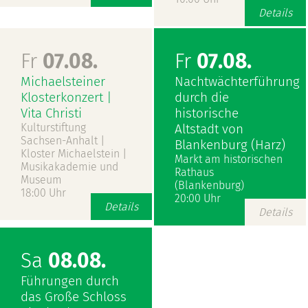
Details
Fr
07.08.
Fr
07.08.
Michaelsteiner
Nachtwächterführung
Klosterkonzert |
durch die
Vita Christi
historische
Kulturstiftung
Altstadt von
Sachsen-Anhalt |
Blankenburg (Harz)
Kloster Michaelstein |
Markt am historischen
Musikakademie und
Rathaus
Museum
(Blankenburg)
18:00 Uhr
20:00 Uhr
Details
Details
Sa
08.08.
Führungen durch
das Große Schloss