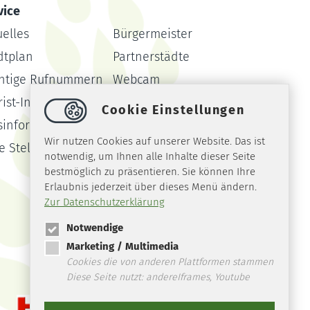
vice
uelles
Bürgermeister
dtplan
Partnerstädte
htige Rufnummern
Webcam
ist-Info
Formulare
Cookie Einstellungen
sinformationssystem
Amtsblatt
Wir nutzen Cookies auf unserer Website. Das ist
ie Stellen
notwendig, um Ihnen alle Inhalte dieser Seite
bestmöglich zu präsentieren. Sie können Ihre
Erlaubnis jederzeit über dieses Menü ändern.
Zur Datenschutzerklärung
Notwendige
Marketing / Multimedia
Cookies die von anderen Plattformen stammen
Diese Seite nutzt: andereIframes, Youtube