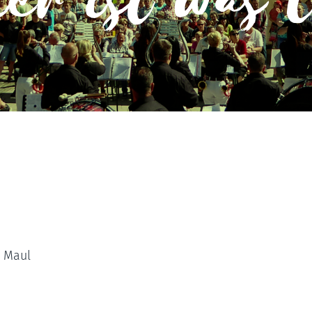
er ist was 
n Maul