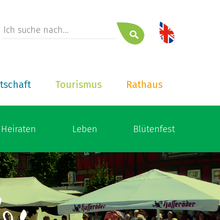
tschaft
Tourismus
Rathaus
Heiraten
Leben
Blütenfest