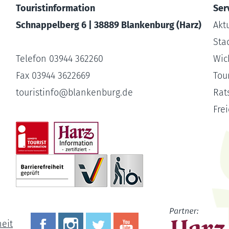
Touristinformation
Ser
Schnappelberg 6 | 38889 Blankenburg (Harz)
Akt
Sta
Telefon 03944 362260
Wic
Fax 03944 3622669
Tour
touristinfo
@
blankenburg.de
Rat
Fre
heit