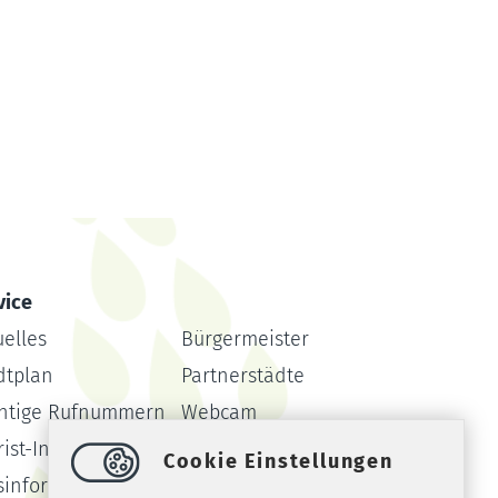
vice
uelles
Bürgermeister
dtplan
Partnerstädte
htige Rufnummern
Webcam
ist-Info
Formulare
Cookie Einstellungen
sinformationssystem
Amtsblatt