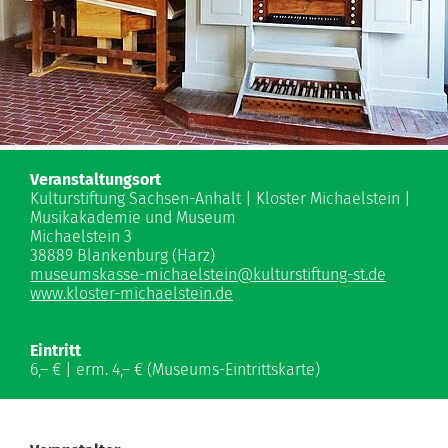
Veranstaltungsort
Kulturstiftung Sachsen-Anhalt | Kloster Michaelstein |
Musikakademie und Museum
Michaelstein 3
38889 Blankenburg (Harz)
museumskasse-michaelstein
@
kulturstiftung-st.de
www.kloster-michaelstein.de
Eintritt
6,– € | erm. 4,– € (Museums-Eintrittskarte)