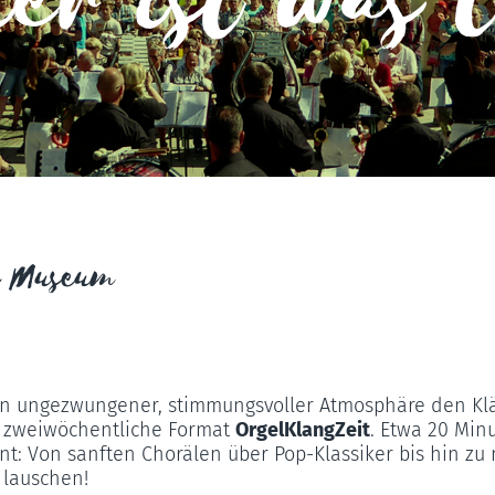
er ist was 
s Museum
n ungezwungener, stimmungsvoller Atmosphäre den Klä
e, zweiwöchentliche Format
OrgelKlangZeit
. Etwa 20 Min
t: Von sanften Chorälen über Pop-Klassiker bis hin zu m
 lauschen!