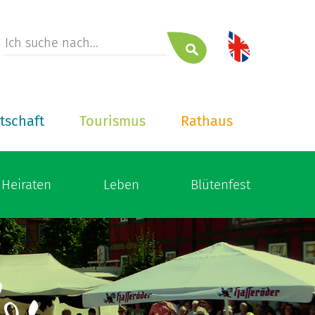
tschaft
Tourismus
Rathaus
Heiraten
Leben
Blütenfest