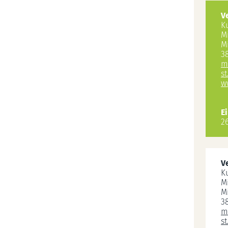
V
K
M
M
3
m
st
w
Ei
26
V
K
M
M
3
m
st