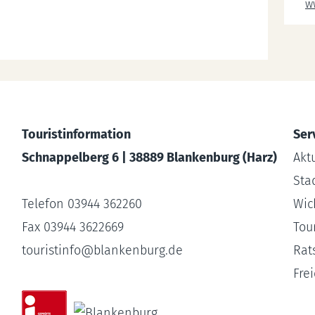
w
Touristinformation
Ser
Schnappelberg 6 | 38889 Blankenburg (Harz)
Akt
Sta
Telefon 03944 362260
Wic
Fax 03944 3622669
Tour
touristinfo
@
blankenburg.de
Rat
Fre