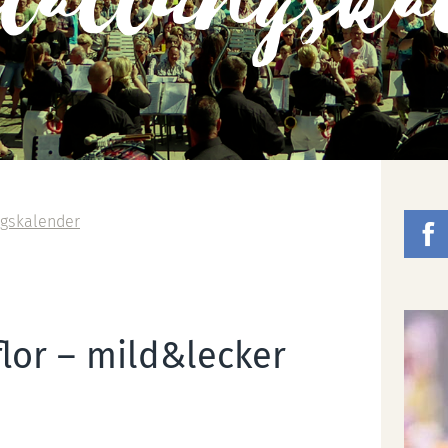
staltungska
ngskalender
flor – mild&lecker