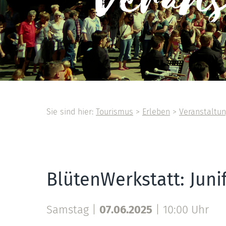
Veran
Sie sind hier:
Tourismus
>
Erleben
>
Veranstaltu
BlütenWerkstatt: Juni
Samstag |
07.06.2025
|
10:00 Uhr