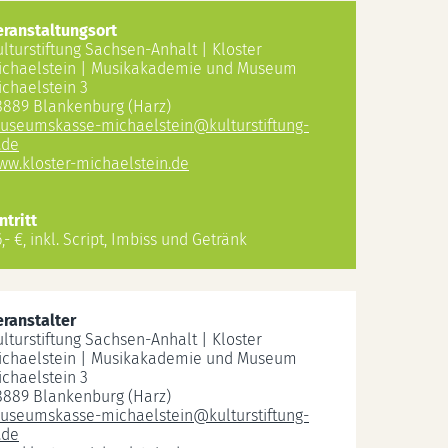
eranstaltungsort
ulturstiftung Sachsen-Anhalt | Kloster
ichaelstein | Musikakademie und Museum
ichaelstein 3
8889 Blankenburg (Harz)
useumskasse-michaelstein
@
kulturstiftung-
.de
ww.kloster-michaelstein.de
ntritt
,- €, inkl. Script, Imbiss und Getränk
eranstalter
ulturstiftung Sachsen-Anhalt | Kloster
ichaelstein | Musikakademie und Museum
ichaelstein 3
8889 Blankenburg (Harz)
useumskasse-michaelstein
@
kulturstiftung-
.de