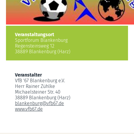
Veranstaltungsort
Sportforum Blankenburg
Regensteinsweg 12
38889 Blankenburg (Harz)
Veranstalter
VfB '67 Blankenburg e.V.
Herr Rainer Zühlke
Michaelsteiner Str. 40
38889 Blankenburg (Harz)
blankenburg
@
vfb67.de
www.vfb67.de