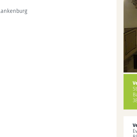
Blankenburg
V
S
B
3
V
E
B