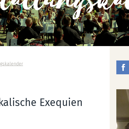
staltungska
ngskalender
kalische Exequien