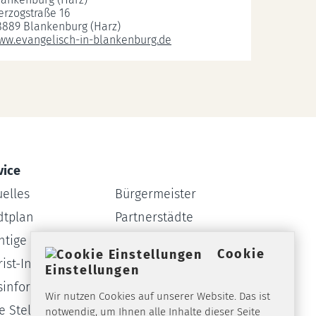
erzogstraße 16
8889 Blankenburg (Harz)
ww.evangelisch-in-blankenburg.de
vice
uelles
Bürgermeister
dtplan
Partnerstädte
htige Rufnummern
Webcam
Cookie
ist-Info
Formulare
Einstellungen
sinformationssystem
Amtsblatt
Wir nutzen Cookies auf unserer Website. Das ist
ie Stellen
notwendig, um Ihnen alle Inhalte dieser Seite