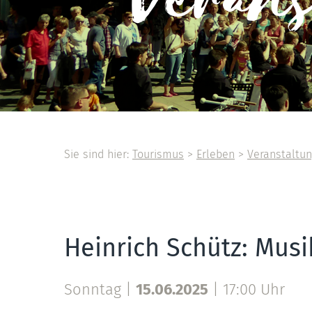
Veran
Sie sind hier:
Tourismus
>
Erleben
>
Veranstaltu
Heinrich Schütz: Musi
Sonntag |
15.06.2025
|
17:00 Uhr