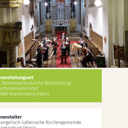
eranstaltungsort
t. Bartholomäuskirche Blankenburg
artholomäikirchhof
8889 Blankenburg (Harz)
eranstalter
vangelisch-lutherische Kirchengemeinde
lankenburg (Harz)