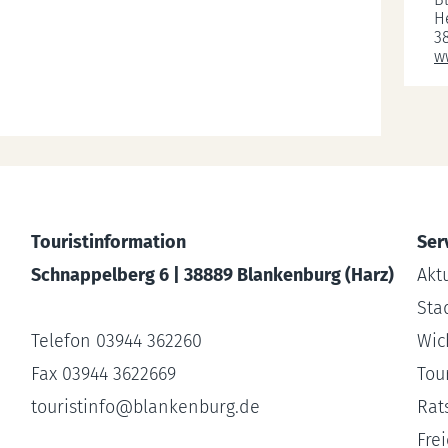
H
3
w
Touristinformation
Ser
Schnappelberg 6 | 38889 Blankenburg (Harz)
Akt
Sta
Telefon 03944 362260
Wic
Fax 03944 3622669
Tour
touristinfo
@
blankenburg.de
Rat
Fre