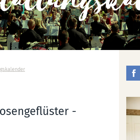
staltungska
ngskalender
osengeflüster -