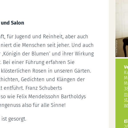
n und Salon
ft, für Jugend und Reinheit, aber auch
iniert die Menschen seit jeher. Und auch
r ,Königin der Blumen‘ und ihrer Wirkung
r. Bei einer Führung erfahren Sie
V
klösterlichen Rosen in unseren Gärten.
K
M
chichten, Gedichten und Klängen der
M
t entführt. Franz Schuberts
3
m
so wie Felix Mendelssohn Bartholdys
st
engenuss also für alle Sinne!
w
ist gesorgt.
Ei
26