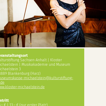
eranstaltungsort
ulturstiftung Sachsen-Anhalt | Kloster
ichaelstein | Musikakademie und Museum
ichaelstein 3
8889 Blankenburg (Harz)
useumskasse-michaelstein
@
kulturstiftung-
.de
ww.kloster-michaelstein.de
ntritt
,– € | 13,– € (nur erster Platz)