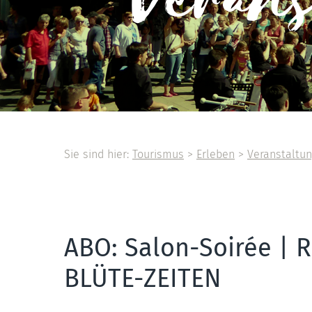
Veran
Sie sind hier:
Tourismus
>
Erleben
>
Veranstaltu
ABO: Salon-Soirée | R
BLÜTE-ZEITEN