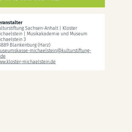
eranstalter
ulturstiftung Sachsen-Anhalt | Kloster
ichaelstein | Musikakademie und Museum
ichaelstein 3
8889 Blankenburg (Harz)
useumskasse-michaelstein
@
kulturstiftung-
.de
ww.kloster-michaelstein.de