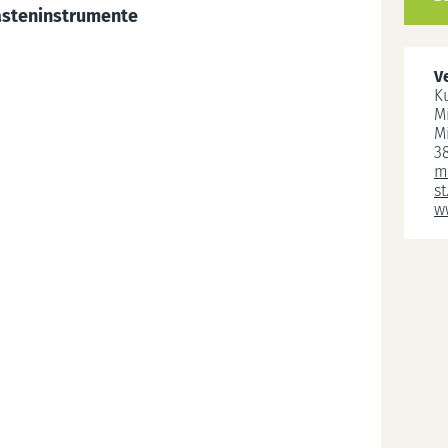
Tasteninstrumente
V
K
M
M
3
m
st
w