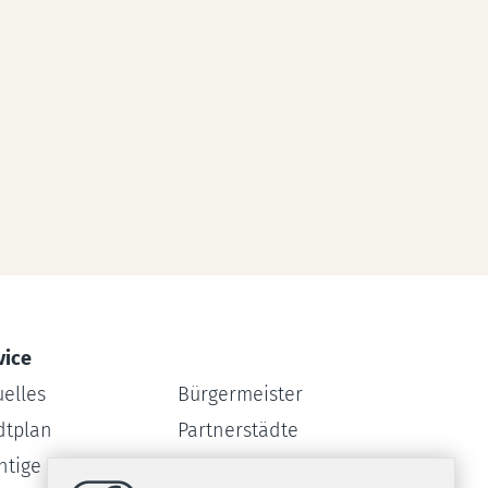
vice
uelles
Bürgermeister
dtplan
Partnerstädte
htige Rufnummern
Webcam