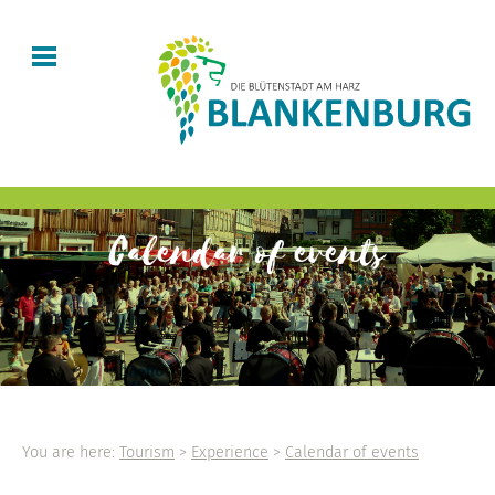
Calendar of events
You are here:
Tourism
>
Experience
>
Calendar of events