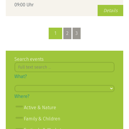
09:00 Uhr
Details
1
2
3
Search events
What?
Where?
Active & Nature
Family & Children