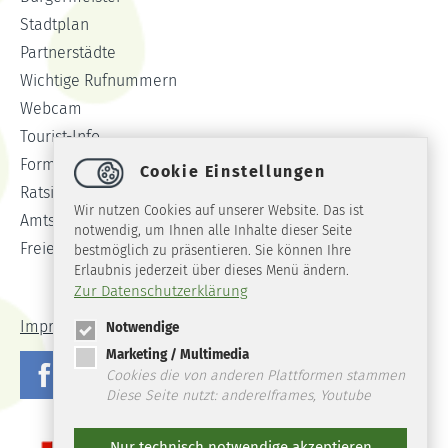
Stadtplan
Partnerstädte
Wichtige Rufnummern
Webcam
Tourist-Info
Formulare
Cookie Einstellungen
Ratsinformationssystem
Wir nutzen Cookies auf unserer Website. Das ist
Amtsblatt
notwendig, um Ihnen alle Inhalte dieser Seite
Freie Stellen
bestmöglich zu präsentieren. Sie können Ihre
Erlaubnis jederzeit über dieses Menü ändern.
Zur Datenschutzerklärung
Impressum
Datenschutz
Barrierefreiheit
Notwendige
Marketing / Multimedia
Cookies die von anderen Plattformen stammen
Diese Seite nutzt: andereIframes, Youtube
Nur technisch notwendige akzeptieren