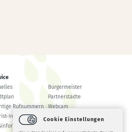
vice
uelles
Bürgermeister
dtplan
Partnerstädte
htige Rufnummern
Webcam
ist-Info
Formulare
Cookie Einstellungen
sinformationssystem
Amtsblatt