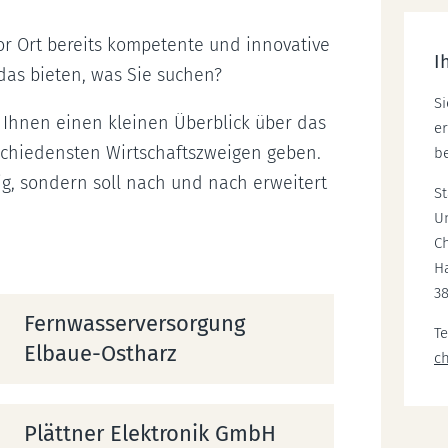
r Ort bereits kompetente und innovative
I
das bieten, was Sie suchen?
S
Ihnen einen kleinen Überblick über das
er
chiedensten Wirtschaftszweigen geben.
be
dig, sondern soll nach und nach erweitert
S
U
C
Ha
3
Fernwasserversorgung
Te
Elbaue-Ostharz
c
Plättner Elektronik GmbH