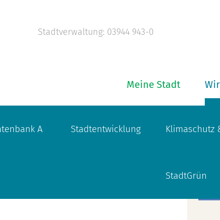
Stadtverwaltung: 03944 943-0
Meine Stadt
Wir
tenbank A
Stadtentwicklung
Klimaschutz 
StadtGrün
Kompetenz vor Ort