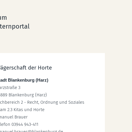
um
lternportal
rägerschaft der Horte
tadt Blankenburg (Harz)
rzstraße 3
8889 Blankenburg (Harz)
chbereich 2 - Recht, Ordnung und Soziales
am 2.3 Kitas und Horte
manuel Brauer
lefon 03944 943-411
manuel.brauer
@
blankenburg.de