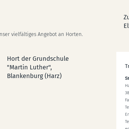
Z
E
nser vielfältiges Angebot an Horten.
Hort der Grundschule
T
"Martin Luther",
Blankenburg (Harz)
S
Ha
3
Fa
Te
E
Te
e