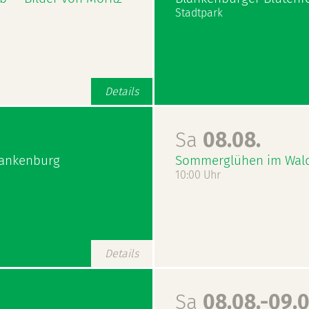
Stadtpark
Details
Sa
08.08.
lankenburg
Sommerglühen im Wal
10:00 Uhr
Details
Sa
08.08.-09.0