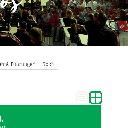
los
en & Führungen
Sport
.
est