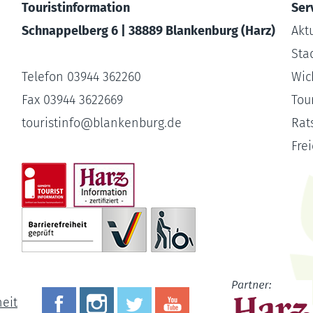
Touristinformation
Ser
Schnappelberg 6 | 38889 Blankenburg (Harz)
Akt
Sta
Telefon 03944 362260
Wic
Fax 03944 3622669
Tour
touristinfo
@
blankenburg.de
Rat
Fre
heit