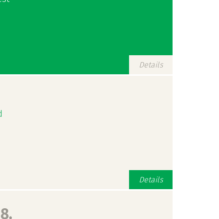
Details
d
Details
8.