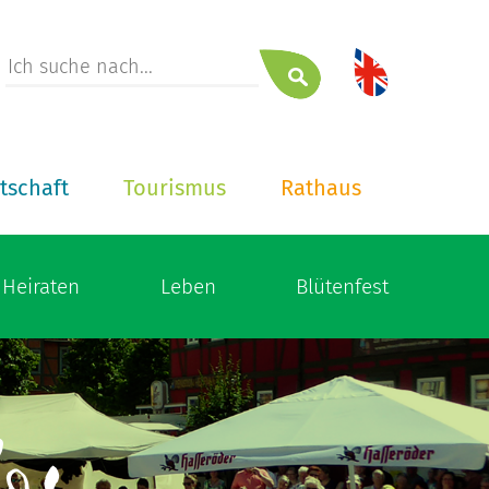
tschaft
Tourismus
Rathaus
Heiraten
Leben
Blütenfest