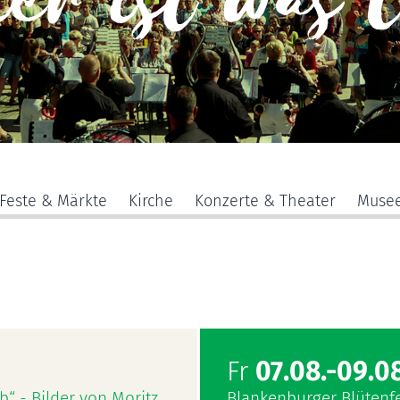
er ist was 
Feste & Märkte
Kirche
Konzerte & Theater
Muse
Fr
07.08.-09.08
b“ - Bilder von Moritz
Blankenburger Blütenf