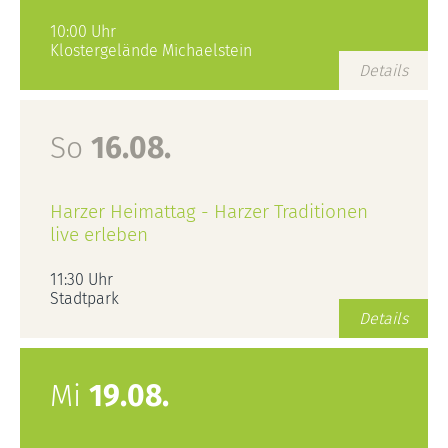
10:00 Uhr
Klostergelände Michaelstein
Details
So
16.08.
Harzer Heimattag - Harzer Traditionen
live erleben
11:30 Uhr
Stadtpark
Details
Mi
19.08.