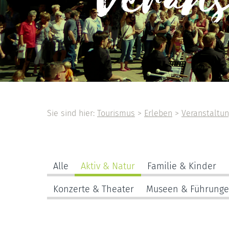
Veran
Sie sind hier:
Tourismus
>
Erleben
>
Veranstaltu
Alle
Aktiv & Natur
Familie & Kinder
Konzerte & Theater
Museen & Führung