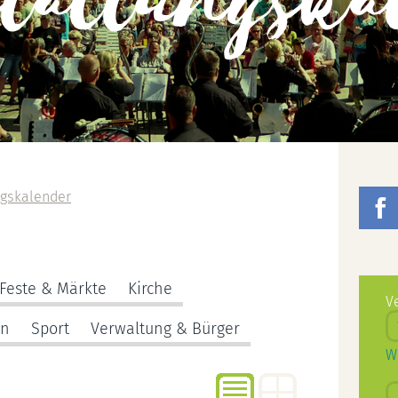
staltungska
ngskalender
Feste & Märkte
Kirche
V
en
Sport
Verwaltung & Bürger
W