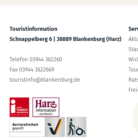
Touristinformation
Ser
Schnappelberg 6 | 38889 Blankenburg (Harz)
Akt
Sta
Telefon 03944 362260
Wic
Fax 03944 3622669
Tour
touristinfo
@
blankenburg.de
Rat
Fre