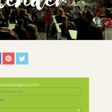
lender
eranstaltungen suchen
as?