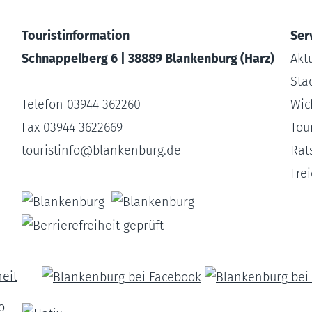
Touristinformation
Ser
Schnappelberg 6 | 38889 Blankenburg (Harz)
Akt
Sta
Telefon 03944 362260
Wic
Fax 03944 3622669
Tour
touristinfo
@
blankenburg.de
Rat
Fre
heit