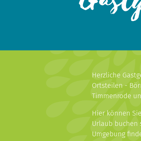
Gast
Herzliche Gastg
Ortsteilen - Bö
Timmenrode un
Hier können Sie
Urlaub buchen s
Umgebung find