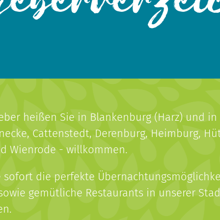
geberverzei
eber heißen Sie in Blankenburg (Harz) und in
rnecke, Cattenstedt, Derenburg, Heimburg, Hü
d Wienrode - willkommen.
 sofort die perfekte Übernachtungsmöglichkei
owie gemütliche Restaurants in unserer Stad
en.