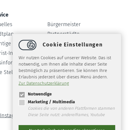
vice
uelles
Bürgermeister
dtplan
Partnerstädte
htige Rufnummern
Webcam
Cookie Einstellungen
ist-Info
Formulare
Wir nutzen Cookies auf unserer Website. Das ist
sinformationssystem
Amtsblatt
notwendig, um Ihnen alle Inhalte dieser Seite
bestmöglich zu präsentieren. Sie können Ihre
ie Stellen
Erlaubnis jederzeit über dieses Menü ändern.
Zur Datenschutzerklärung
Notwendige
Marketing / Multimedia
Cookies die von anderen Plattformen stammen
Diese Seite nutzt: andereIframes, Youtube