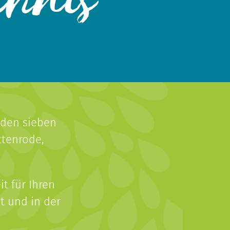
chnis
 den sieben
ttenrode,
t für Ihren
t und in der