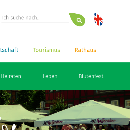
tschaft
Tourismus
Rathaus
Heiraten
Leben
Blütenfest