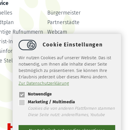
vice
uelles
Bürgermeister
dtplan
Partnerstädte
htige Rufnummern
Webcam
ist-Info
Formulare
Cookie Einstellungen
sinformationssystem
Amtsblatt
Wir nutzen Cookies auf unserer Website. Das ist
ie Stellen
notwendig, um Ihnen alle Inhalte dieser Seite
bestmöglich zu präsentieren. Sie können Ihre
Erlaubnis jederzeit über dieses Menü ändern.
Zur Datenschutzerklärung
Notwendige
Marketing / Multimedia
Cookies die von anderen Plattformen stammen
Diese Seite nutzt: andereIframes, Youtube