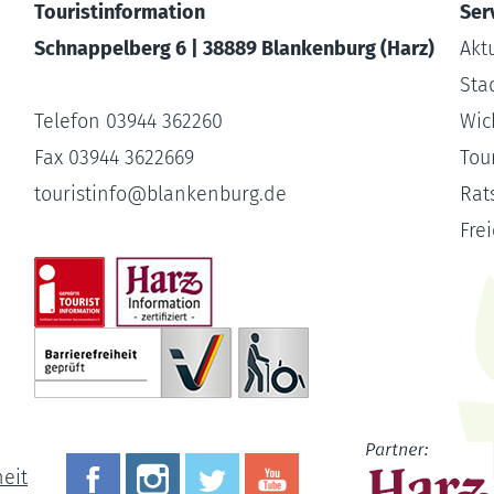
Touristinformation
Ser
Schnappelberg 6 | 38889 Blankenburg (Harz)
Akt
Sta
Telefon 03944 362260
Wic
Fax 03944 3622669
Tour
touristinfo
@
blankenburg.de
Rat
Fre
heit