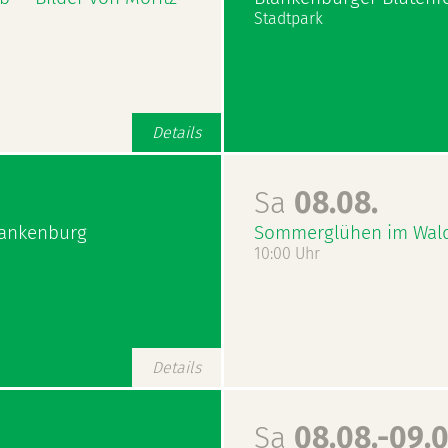
Stadtpark
Details
Sa
08.08.
lankenburg
Sommerglühen im Wal
10:00 Uhr
Details
Sa
08.08.-09.0