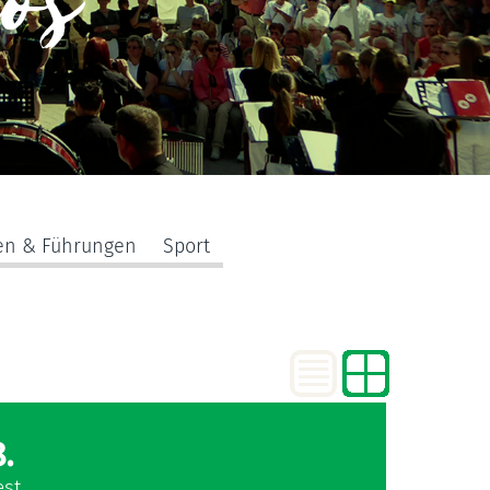
los
en & Führungen
Sport
.
est