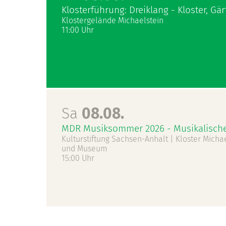
Klosterführung: Dreiklang - Kloster, Gä
Klostergelände Michaelstein
11:00 Uhr
Sa
08.08.
MDR Musiksommer 2026 - Musikalische
Kulturstiftung Sachsen-Anhalt | Kloster Mich
und Museum
15:00 Uhr