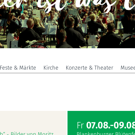
er ist was 
Feste & Märkte
Kirche
Konzerte & Theater
Muse
Fr
07.08.-09.08
b“ - Bilder von Moritz
Blankenburger Blütenf