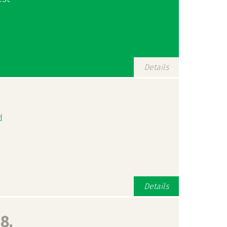
Details
d
Details
8.