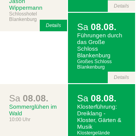
Jason
Details
Wippermann
Schlosshotel
Blankenburg
Sa
08.08.
Details
Führungen durch
das Große
Schloss
Blankenburg
Großes Schloss
Blankenburg
Details
Sa
08.08.
Sa
08.08.
Sommerglühen im
Klosterführung:
Wald
Dreiklang -
10:00 Uhr
Kloster, Gärten &
Musik
Klostergelände