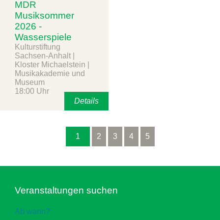
MDR
Musiksommer
2026 -
Wasserspiele
Kulturstiftung
Sachsen-Anhalt |
Kloster Michaelstein |
Musikakademie und
Museum
18:00 Uhr
Details
1
2
3
4
5
Veranstaltungen suchen
Ab wann?