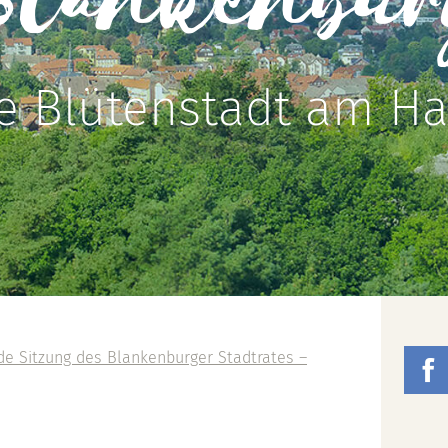
Blankenbur
e Blütenstadt am Ha
de Sitzung des Blankenburger Stadtrates –