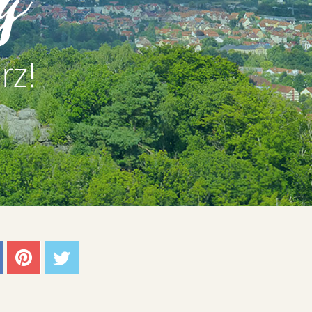
g
rz!