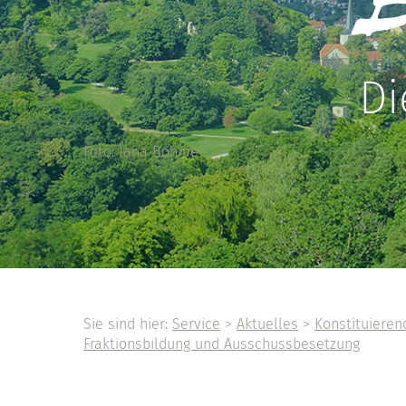
Di
Foto: Jana Böhme
Sie sind hier:
Service
>
Aktuelles
>
Konstituieren
Fraktionsbildung und Ausschussbesetzung