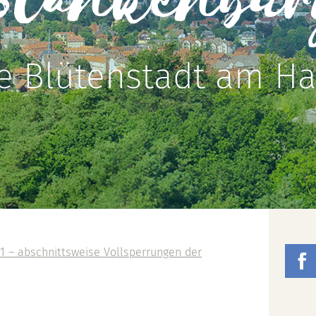
Blankenbur
e Blütenstadt am Ha
1 – abschnittsweise Vollsperrungen der