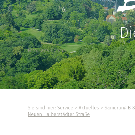
Di
Foto: Jana Böhme
Sie sind hier:
Service
>
Aktuelles
>
Sanierung B 8
Neuen Halberstädter Straße