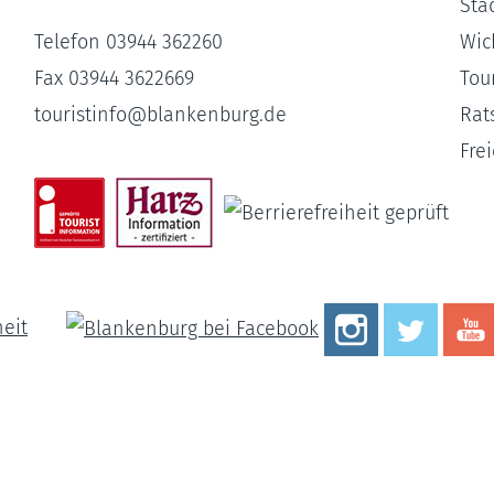
Sta
Telefon 03944 362260
Wic
Fax 03944 3622669
Tour
touristinfo
@
blankenburg.de
Rat
Fre
heit