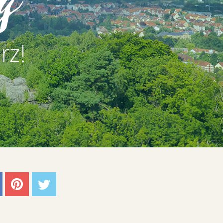
g
rz!