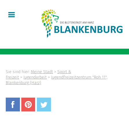
Sie sind hier:
Meine Stadt
>
Sport &
Freizeit
>
Jugendarbeit
>
Jugendfreizeitzentrum "Roh 11",
Blankenburg (Harz)